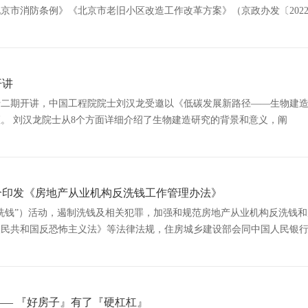
京市消防条例》《北京市老旧小区改造工作改革方案》（京政办发〔2022
〕202号）及房屋建筑工程竣工验收和消防验收一体化融合工作等有关规定
开讲
二十二期开讲，中国工程院院士刘汉龙受邀以《低碳发展新路径——生物建
家部领导出席，副部长李晓龙主持讲座。 刘汉龙院士从8个方面详细介绍了生物建造研究的背景和意义，阐
合印发《房地产从业机构反洗钱工作管理办法》
洗钱”）活动，遏制洗钱及相关犯罪，加强和规范房地产从业机构反洗钱和
人民共和国反恐怖主义法》等法律法规，住房城乡建设部会同中国人民银
— 『好房子』有了『硬杠杠』