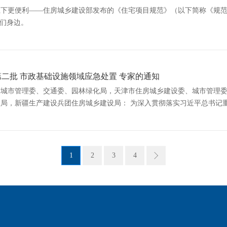
上下更便利——住房城乡建设部发布的《住宅项目规范》（以下简称《规
我们身边。
二批 市政基础设施领域应急处置 专家的通知
市城市管理委、交通委、园林绿化局，天津市住房城乡建设委、城市管理
局： 为深入贯彻落实习近平总书记重要论述和批示指示精神，完善服务大局、专业
家队伍，进一步提升突发事件应急救援和调查处置专业能力，我部决定征
、“环境卫生”、“地下管网管廊”、“园林绿化”等五个专业领域专家人选。
1
2
3
4