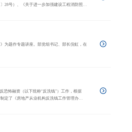
〕28号）、《关于进一步加强建设工程消防照图
，结合我市实际，现就老旧小区改造工程消防设计
造》为题作专题讲座。部党组书记、部长倪虹，在
反恐怖融资（以下统称“反洗钱”）工作，根据
行制定了《房地产从业机构反洗钱工作管理办