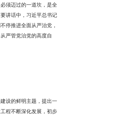
务必须迈过的一道坎，是全
重要讲话中，习近平总书记
刻不停推进全面从严治党，
移从严管党治党的高度自
建设的鲜明主题，提出一
大工程不断深化发展，初步