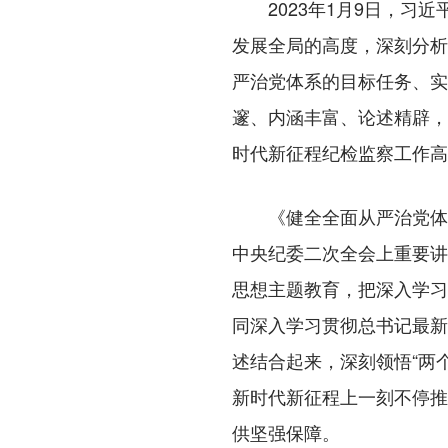
2023年1月9日，习近
发展全局的高度，深刻分析
严治党体系的目标任务、实
邃、内涵丰富、论述精辟，
时代新征程纪检监察工作高
《健全全面从严治党体系
中央纪委二次全会上重要讲
思想主题教育，把深入学习
同深入学习贯彻总书记最新
述结合起来，深刻领悟“两个
新时代新征程上一刻不停推
供坚强保障。