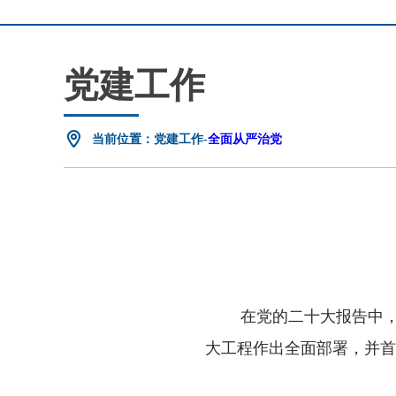
党建工作
当前位置：党建工作-
全面从严治党
在党的二十大报告中，习
大工程作出全面部署，并首