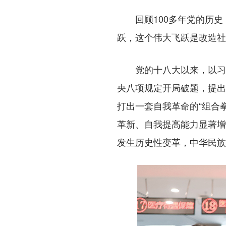
回顾100多年党的历史
跃，这个伟大飞跃是改造社
党的十八大以来，以习近
央八项规定开局破题，提出
打出一套自我革命的“组合
革新、自我提高能力显著增
发生历史性变革，中华民族