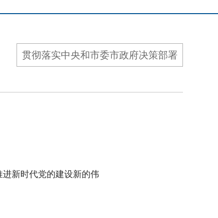
贯彻落实中央和市委市政府决策部署
进新时代党的建设新的伟