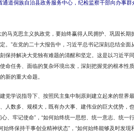
南省通道侗族自治县政务服务中心，纪检监察干部向办事群
的马克思主义执政党，要始终赢得人民拥护、巩固长期
定。”在党的二十大报告中，习近平总书记深刻总结全面
刻保持解决大党独有难题的清醒和坚定。这是以习近平
使命任务、面临的复杂环境出发，深刻把握党的根本性
的新的重大命题。
党学说指导下、按照民主集中制原则建立起来的世界最
久、人数多、规模大，既有办大事、建伟业的巨大优势，
初心、牢记使命”，“如何始终统一思想、统一意志、统一行
如何始终保持干事创业精神状态”，“如何始终能够及时发现