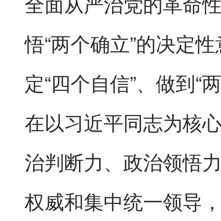
全面从严治党的革命
悟“两个确立”的决定性
定“四个自信”、做到“
在以习近平同志为核
治判断力、政治领悟
权威和集中统一领导