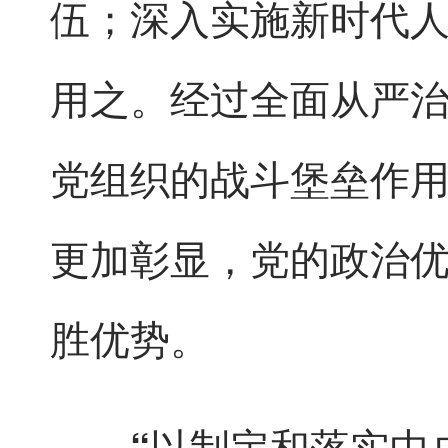
伍；深入实施新时代
用之。经过全面从严
党组织的战斗堡垒作
更加彰显，党的政治
胜优势。
“以制定和落实中