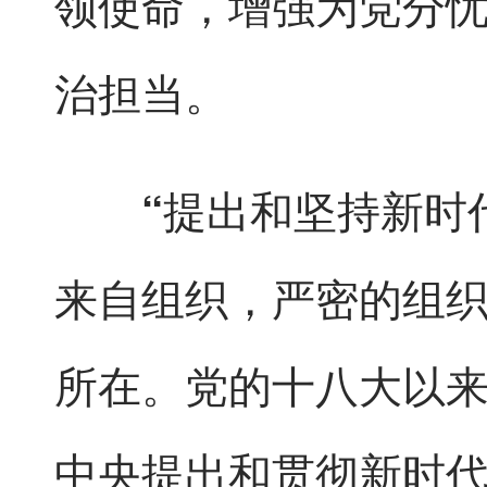
领使命，增强为党分
治担当。
“提出和坚持新时
来自组织，严密的组
所在。党的十八大以
中央提出和贯彻新时