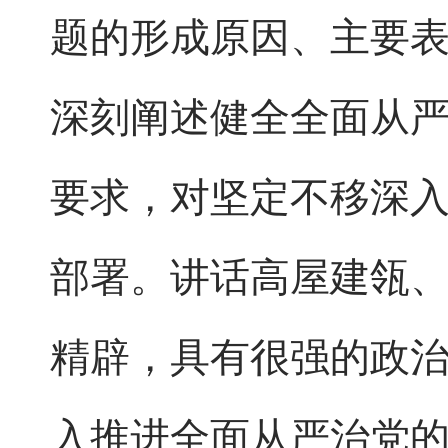
题的形成原因、主要
深刻阐述健全全面从
要求，对坚定不移深
部署。讲话高屋建瓴
精辟，具有很强的政
入推进全面从严治党