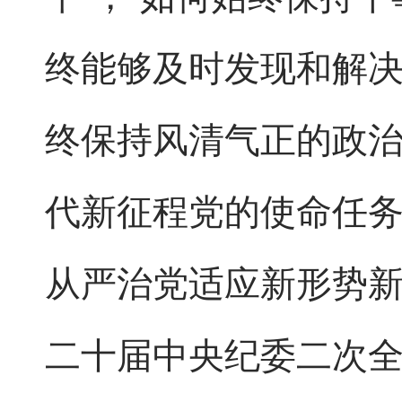
终能够及时发现和解决
终保持风清气正的政治
代新征程党的使命任
从严治党适应新形势
二十届中央纪委二次