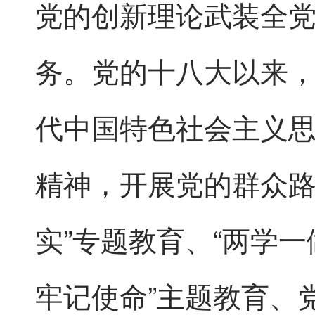
党的创新理论武装全
务。党的十八大以来
代中国特色社会主义
精神，开展党的群众路
实”专题教育、“两学一
牢记使命”主题教育、