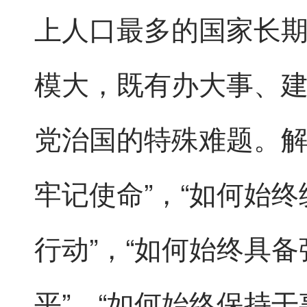
上人口最多的国家长
模大，既有办大事、
党治国的特殊难题。解
牢记使命”，“如何始
行动”，“如何始终具
平”，“如何始终保持干