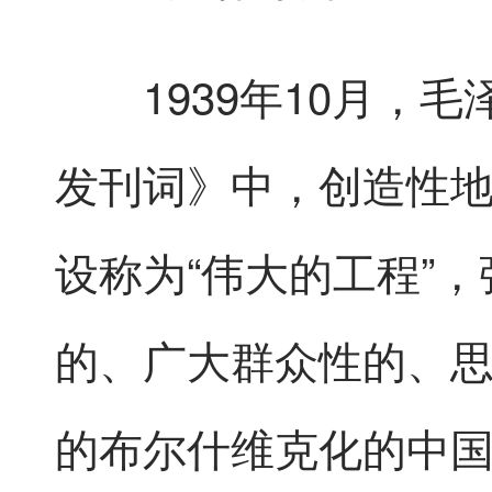
1939年10月，毛
发刊词》中，创造性地
设称为“伟大的工程”
的、广大群众性的、
的布尔什维克化的中国