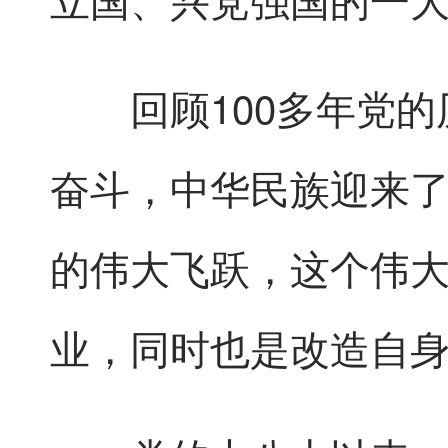
回顾100多年党的
奋斗，中华民族迎来
的伟大飞跃，这个伟
业，同时也是改造自