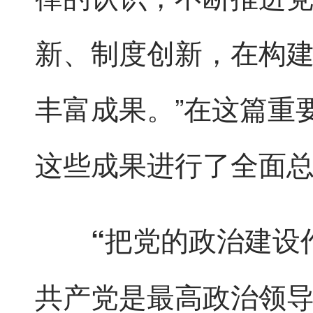
新、制度创新，在构
丰富成果。”在这篇重
这些成果进行了全面
“把党的政治建设
共产党是最高政治领