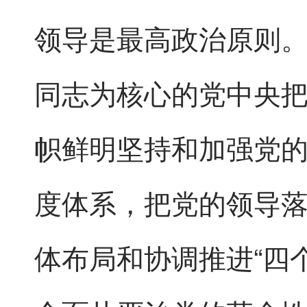
领导是最高政治原则
同志为核心的党中央
帜鲜明坚持和加强党
度体系，把党的领导落
体布局和协调推进“四