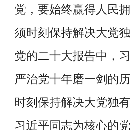
党，要始终赢得人民
须时刻保持解决大党独
党的二十大报告中，
严治党十年磨一剑的
时刻保持解决大党独
习近平同志为核心的