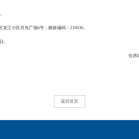
m。
江小区月光广场6号；邮政编码：210036。
日。
住
返回首页