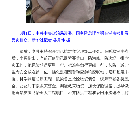
8月1日，中共中央政治局常委、国务院总理李强在湖南郴州
受灾群众。新华社记者 岳月伟 摄
随后，李强主持召开防汛抗洪救灾现场工作会。在听取湖南省
后，李强指出，当前正值防汛最紧要关口，防洪峰、防决堤、排内
灾工作，把风险想得更重一些、把准备做得更细一些，从防、减、
生命安全放在第一位，强化监测预警和应急响应联动，紧盯基层末
援，科学调度防洪工程，抓紧备足抢险物资装备，统筹部署各类应
全。要及时下拨救灾资金、调运救灾物资，加快保险理赔，提早谋
批自然灾害防治重大工程项目，补齐防洪工程和农田排涝短板，提