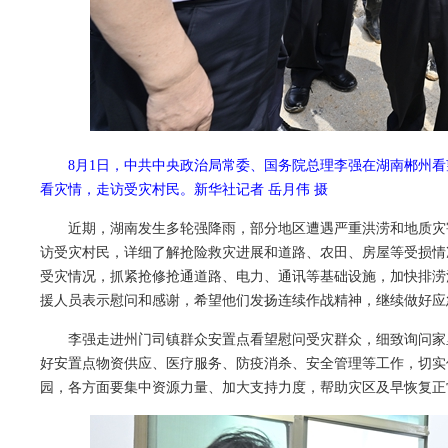
8月1日，中共中央政治局常委、国务院总理李强在湖南郴州
看灾情，走访受灾村民。新华社记者 岳月伟 摄
近期，湖南发生多轮强降雨，部分地区遭遇严重洪涝和地质灾
访受灾村民，详细了解抢险救灾进展和道路、农田、房屋等受损情
受灾情况，抓紧抢修抢通道路、电力、通讯等基础设施，加快排涝
援人员表示慰问和感谢，希望他们发扬连续作战精神，继续做好应
李强走进州门司镇群众安置点看望慰问受灾群众，细致询问家
好安置点物资供应、医疗服务、防疫消杀、安全管理等工作，切实
园，各方面要集中资源力量、加大支持力度，帮助灾区及早恢复正