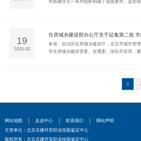
对新建住宅一系列指标明确了底线要求。这意味
住房城乡建设部办公厅关于征集第二批 市
19
各省、自治区住房城乡建设厅，北京市城市管理
2025-02
市住房城乡建设管委、交通委、绿化市容局，重
局： 为深入贯彻落实习近平总书记重要论述和批示指示精神，完善服务大局、专业敬业的市政基础设施领域应急处置
专家队伍，进一步提升突发事件应急救援和调查
请你单位择优推荐“道路桥隧”、“城镇供热”、“
1
网站地图
走进中心
联系我们
网站声明
主管单位：北京京建环安职业技能鉴定中心
版权所有：北京京建环安职业技能鉴定中心